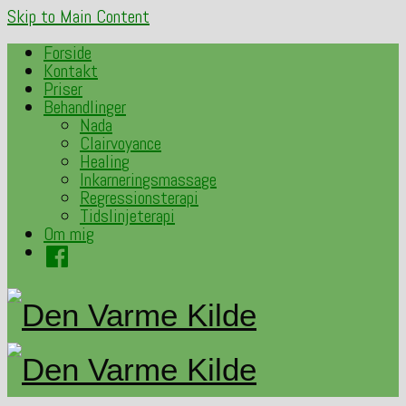
Skip to Main Content
Forside
Kontakt
Priser
Behandlinger
Nada
Clairvoyance
Healing
Inkarneringsmassage
Regressionsterapi
Tidslinjeterapi
Om mig
Facebook