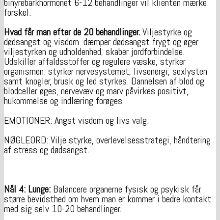
binyrebarkhormonet 6-12 behandlinger vil klienten mærke
forskel.
Hvad får man efter de 20 behandlinger.
Viljestyrke og
dødsangst og visdom. dæmper dødsangst frygt og øger
viljestyrken og udholdenhed, skaber jordforbindelse.
Udskiller affaldsstoffer og regulere væske, styrker
organismen. styrker nervesystemet, livsenergi, sexlysten
samt knogler, brusk og led styrkes. Dannelsen af blod og
blodceller øges, nervevæv og marv påvirkes positivt,
hukommelse og indlæring forøges
EMOTIONER: Angst visdom og livs valg.
NØGLEORD: Vilje styrke, overlevelsesstrategi, håndtering
af stress og dødsangst.
Nål 4: Lunge:
Balancere organerne fysisk og psykisk får
større bevidsthed om hvem man er kommer i bedre kontakt
med sig selv 10-20 behandlinger.