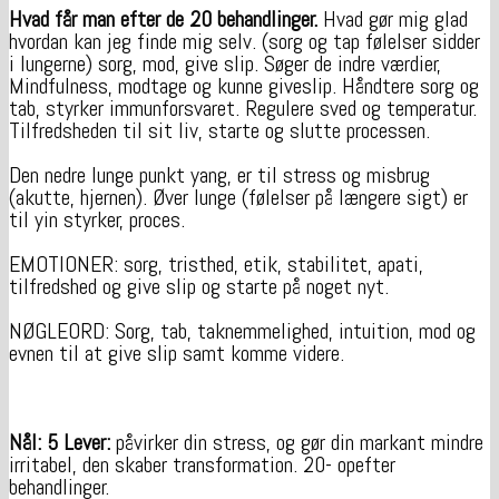
Hvad får man efter de 20 behandlinger.
Hvad gør mig glad
hvordan kan jeg finde mig selv. (sorg og tap følelser sidder
i lungerne) sorg, mod, give slip. Søger de indre værdier,
Mindfulness, modtage og kunne giveslip. Håndtere sorg og
tab, styrker immunforsvaret. Regulere sved og temperatur.
Tilfredsheden til sit liv, starte og slutte processen.
Den nedre lunge punkt yang, er til stress og misbrug
(akutte, hjernen). Øver lunge (følelser på længere sigt) er
til yin styrker, proces.
EMOTIONER: sorg, tristhed, etik, stabilitet, apati,
tilfredshed og give slip og starte på noget nyt.
NØGLEORD: Sorg, tab, taknemmelighed, intuition, mod og
evnen til at give slip samt komme videre.
Nål: 5 Lever:
påvirker din stress, og gør din markant mindre
irritabel, den skaber transformation. 20- opefter
behandlinger.